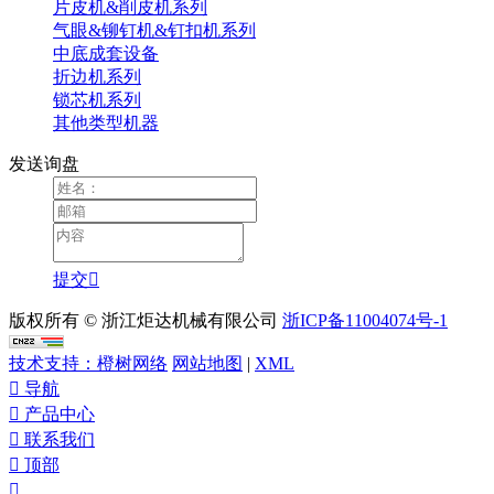
片皮机&削皮机系列
气眼&铆钉机&钉扣机系列
中底成套设备
折边机系列
锁芯机系列
其他类型机器
发送询盘
提交

版权所有 © 浙江炬达机械有限公司
浙ICP备11004074号-1
技术支持：橙树网络
网站地图
|
XML

导航

产品中心

联系我们

顶部
