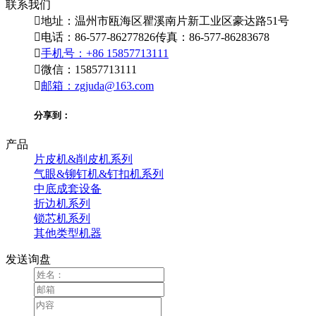
联系我们

地址：温州市瓯海区瞿溪南片新工业区豪达路51号

电话：86-577-86277826
传真：86-577-86283678

手机号：+86 15857713111

微信：15857713111

邮箱：zgjuda@163.com
分享到：
产品
片皮机&削皮机系列
气眼&铆钉机&钉扣机系列
中底成套设备
折边机系列
锁芯机系列
其他类型机器
发送询盘