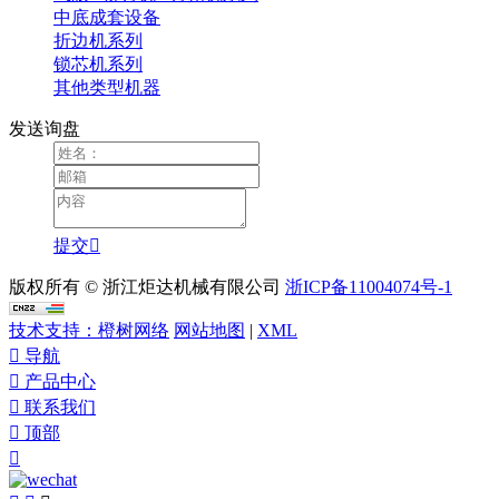
中底成套设备
折边机系列
锁芯机系列
其他类型机器
发送询盘
提交

版权所有 © 浙江炬达机械有限公司
浙ICP备11004074号-1
技术支持：橙树网络
网站地图
|
XML

导航

产品中心

联系我们

顶部
