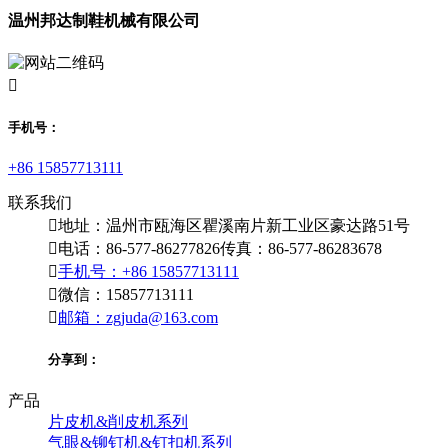
温州邦达制鞋机械有限公司

手机号：
+86 15857713111
联系我们

地址：温州市瓯海区瞿溪南片新工业区豪达路51号

电话：86-577-86277826
传真：86-577-86283678

手机号：+86 15857713111

微信：15857713111

邮箱：zgjuda@163.com
分享到：
产品
片皮机&削皮机系列
气眼&铆钉机&钉扣机系列